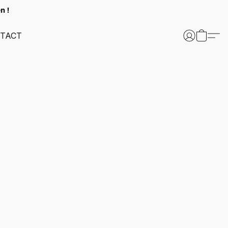
n !
TACT